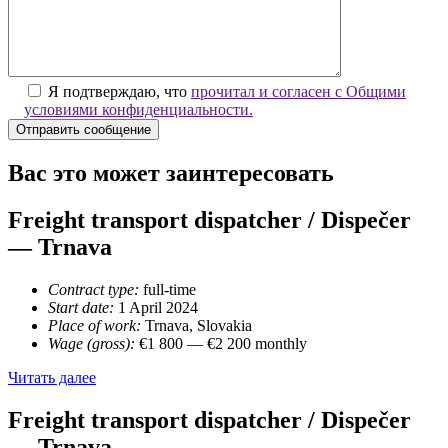
Я подтверждаю, что
прочитал и согласен с Общими
условиями конфиденциальности.
Вас это может заинтересовать
Freight transport dispatcher / Dispečer
— Trnava
Contract type:
full-time
Start date:
1 April 2024
Place of work:
Trnava, Slovakia
Wage (gross):
€
1 800 —
€
2 200 monthly
Freight
Читать далее
transport
dispatcher
Freight transport dispatcher / Dispečer
/
— Trnava