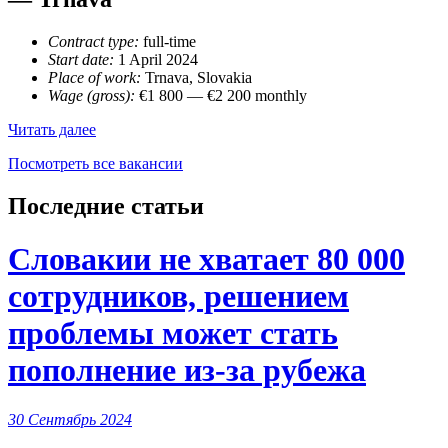
Dispečer
—
Trnava
Contract type:
full-time
Start date:
1 April 2024
Place of work:
Trnava, Slovakia
Wage (gross):
€
1 800 —
€
2 200 monthly
Freight
Читать далее
transport
Посмотреть все вакансии
dispatcher
/
Dispečer
Последние статьи
—
Trnava
Словакии не хватает 80 000
сотрудников, решением
проблемы может стать
пополнение из-за рубежа
30 Сентябрь 2024