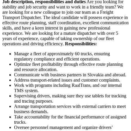
Job description, responsibilities and duties
Are you looking for
stability and job security and want to work in a friendly team? We
are looking for a new colleague to join our team as a Freight
Transport Dispatcher. The ideal candidate will possess experience in
effective route planning, staff coordination, excellent communication
skills, and have a keen interest in gaining new professional
experience. We are looking for a mature dispatcher with over 5
years of experience, capable of taking ownership of our fleet
operations and driving efficiency.
Responsibilities:
Manage a fleet of approximately 60 trucks, ensuring
regulatory compliance and efficient operations.
Optimize fleet profitability through effective route planning
and resource allocation.
Communicate with business partners in Slovakia and abroad.
Address transport-related issues and customer complaints.
Work with programs including RaalTrans, and our internal
TMS system.
Supervising drivers, making sure they use tablets for tracking
and tracing purposes.
Arrange transportation services with external carriers to meet
business demands.
Take accountability for the financial performance of assigned
trucks.
Oversee personnel management and organize drivers’