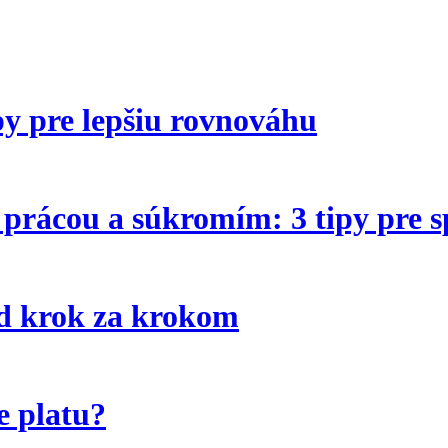
ipy pre lepšiu rovnováhu
prácou a súkromím: 3 tipy pre sp
od krok za krokom
e platu?