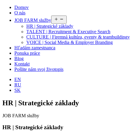
Domov
O nás
Otvoriť
JOB FARM služby
menu
HR | Strategické základy
TALENT | Recruitment & Executive Search
CULTURE | Firemná kultúra, eventy & teambuildingy
VOICE | Social Media & Employer Branding
Hľadám zamestnanca
Ponuka práce
Blog
Kontakt
Pošlite nám svoj životopis
EN
RU
SK
HR | Strategické základy
JOB FARM služby
HR | Strategické základy