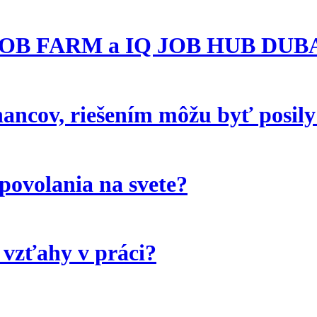
zi JOB FARM a IQ JOB HUB DUB
ancov, riešením môžu byť posily
povolania na svete?
 vzťahy v práci?