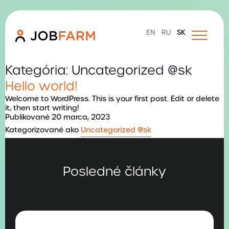
EN
RU
SK
Domov
Kategória:
Uncategorized @sk
Hello world!
O nás
Welcome to WordPress. This is your first post. Edit or delete
JOB FARM služby
it, then start writing!
Publikované
20 marca, 2023
HR | Strategické základy
Kategorizované ako
Uncategorized @sk
TALENT | Recruitment & Executive Search
Posledné články
CULTURE | Firemná kultúra, eventy & teambuildingy
VOICE | Social Media & Employer Branding
Hľadám zamestnanca