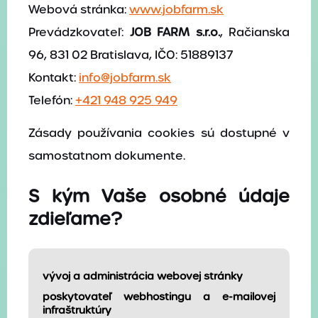
Webová stránka:
www.jobfarm.sk
Ponuka práce
Prevádzkovateľ:
JOB FARM s.r.o.
, Račianska
Blog
96, 831 02 Bratislava, IČO: 51889137
Kontakt
Kontakt:
info@jobfarm.sk
Pošlite nám svoj životopis
Telefón:
+421 948 925 949
Zásady používania cookies sú dostupné v
samostatnom dokumente.
S kým Vaše osobné údaje
zdieľame?
vývoj a administrácia webovej stránky
poskytovateľ webhostingu a e-mailovej
infraštruktúry