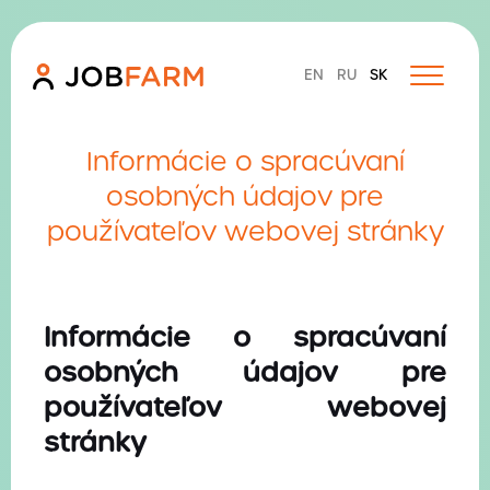
EN
RU
SK
Domov
Informácie o spracúvaní
O nás
osobných údajov pre
JOB FARM služby
používateľov webovej stránky
HR | Strategické základy
TALENT | Recruitment & Executive Search
Informácie o spracúvaní
osobných údajov pre
CULTURE | Firemná kultúra, eventy & teambuildingy
používateľov webovej
VOICE | Social Media & Employer Branding
stránky
Hľadám zamestnanca