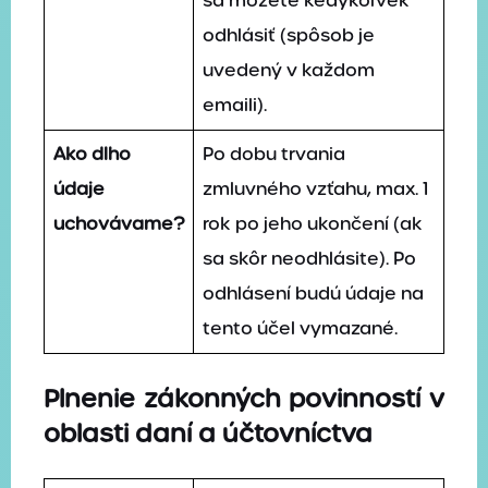
sa môžete kedykoľvek
odhlásiť (spôsob je
uvedený v každom
emaili).
Ako dlho
Po dobu trvania
údaje
zmluvného vzťahu, max. 1
uchovávame?
rok po jeho ukončení (ak
sa skôr neodhlásite). Po
odhlásení budú údaje na
tento účel vymazané.
Plnenie zákonných povinností v
oblasti daní a účtovníctva