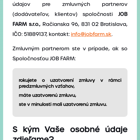
údajov pre zmluvných partnerov
Ponuka práce
(dodávateľov, klientov) spoločnosti
JOB
Blog
FARM s.r.o.
, Račianska 96, 831 02 Bratislava,
Kontakt
IČO: 51889137, kontakt:
info@jobfarm.sk
.
Pošlite nám svoj životopis
Zmluvným partnerom ste v prípade, ak so
Spoločnosťou JOB FARM:
rokujete o uzatvorení zmluvy v rámci
predzmluvných vzťahov,
máte uzatvorenú zmluvu,
ste v minulosti mali uzatvorenú zmluvu.
S kým Vaše osobné údaje
zdieľame?