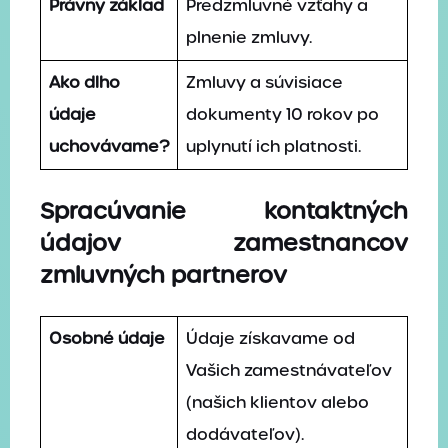
Právny základ
Predzmluvné vzťahy a
plnenie zmluvy.
Ako dlho
Zmluvy a súvisiace
údaje
dokumenty 10 rokov po
uchovávame?
uplynutí ich platnosti.
Spracúvanie kontaktných
údajov zamestnancov
zmluvných partnerov
Osobné údaje
Údaje získavame od
Vašich zamestnávateľov
(našich klientov alebo
dodávateľov).