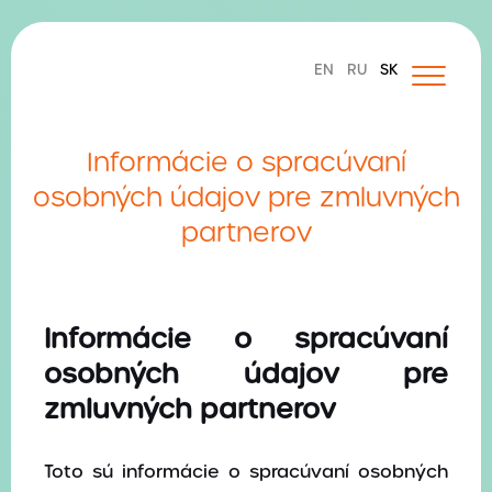
EN
RU
SK
Domov
Informácie o spracúvaní
O nás
osobných údajov pre zmluvných
JOB FARM služby
partnerov
HR | Strategické základy
TALENT | Recruitment & Executive Search
Informácie o spracúvaní
osobných údajov pre
CULTURE | Firemná kultúra, eventy & teambuildingy
zmluvných partnerov
VOICE | Social Media & Employer Branding
Toto sú informácie o spracúvaní osobných
Hľadám zamestnanca