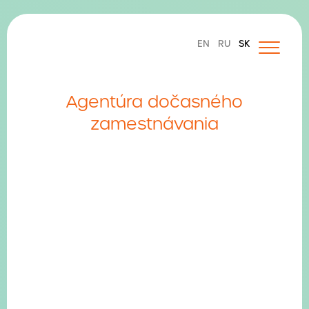
EN
RU
SK
Domov
Agentúra dočasného
O nás
zamestnávania
JOB FARM služby
HR | Strategické základy
TALENT | Recruitment & Executive Search
CULTURE | Firemná kultúra, eventy & teambuildingy
VOICE | Social Media & Employer Branding
Hľadám zamestnanca