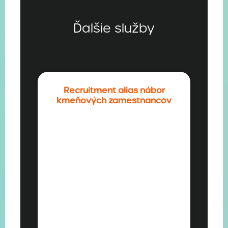
Ďalšie služby
Recruitment alias nábor
kmeňových zamestnancov