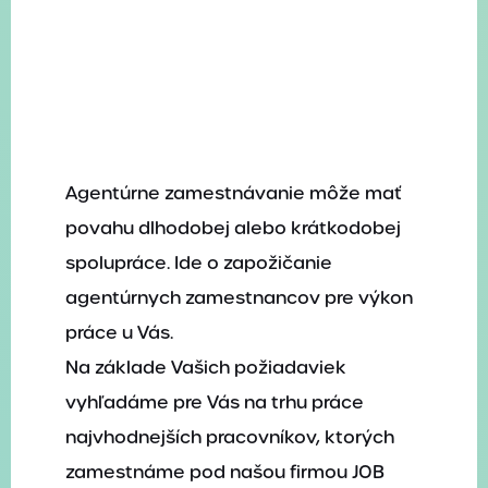
Ponuka práce
Blog
Kontakt
Pošlite nám svoj životopis
Agentúrne zamestnávanie môže mať
povahu dlhodobej alebo krátkodobej
spolupráce. Ide o zapožičanie
agentúrnych zamestnancov pre výkon
práce u Vás.
Na základe Vašich požiadaviek
vyhľadáme pre Vás na trhu práce
najvhodnejších pracovníkov, ktorých
zamestnáme pod našou firmou JOB