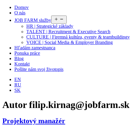
Domov
O nás
Otvoriť
JOB FARM služby
menu
HR | Strategické základy
TALENT | Recruitment & Executive Search
CULTURE | Firemná kultúra, eventy & teambuildingy
VOICE | Social Media & Employer Branding
Hľadám zamestnanca
Ponuka práce
Blog
Kontakt
Pošlite nám svoj životopis
EN
RU
SK
Autor
filip.kirnag@jobfarm.sk
Projektový manažér